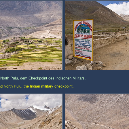
North Pulu, dem Checkpoint des indischen Militärs.
 North Pulu, the Indian military checkpoint.