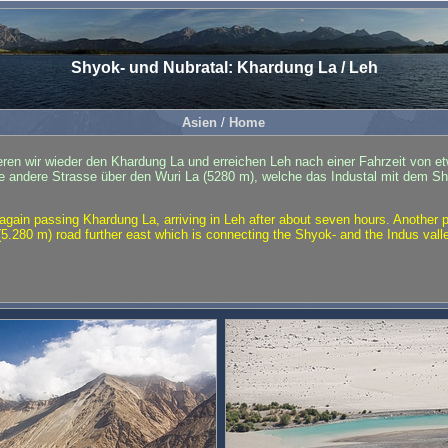
Shyok- und Nubratal: Khardung La / Leh
Asien
/
Home
en wir wieder den Khardung La und erreichen Leh nach einer Fahrzeit von e
ine andere Strasse über den Wuri La (5280 m), welche das Industal mit dem Sh
gain passing Khardung La, arriving in Leh after about seven hours. Another p
(5.280 m) road further east which is connecting the Shyok- and the Indus vall