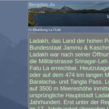
<< Khardung La / Leh
Ladakh, das Land der hohen P
Bundesstaat Jammu & Kaschmir
Ladakh war nach seiner Öffnu
die Militärstrasse Srinagar-Le
Fatu La erreichbar. Heutzutag
oder auf dem 474 km langen M
Baralacha- und Tangla Pass. L
auf 3500 m Meereshöhe inmitt
ursprüngliche Hauptstadt Lada
Jahrhundert. Erst unter der R
im 17. Jahrhundert übernahm L