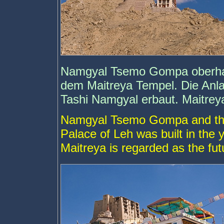
Namgyal Tsemo Gompa oberhal
dem Maitreya Tempel. Die Anl
Tashi Namgyal erbaut. Maitreya
Namgyal Tsemo Gompa and the
Palace of Leh was built in the
Maitreya is regarded as the fu