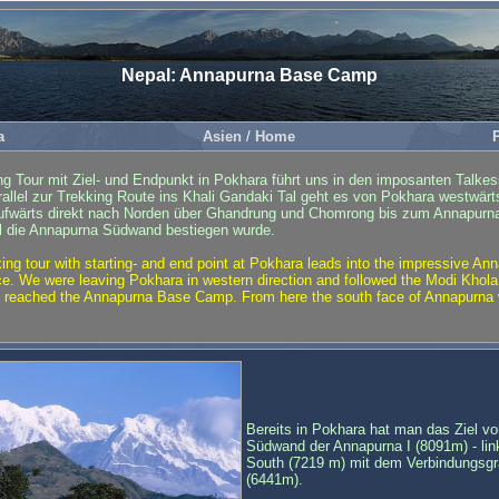
Nepal: Annapurna Base Camp
a
Asien
/
Home
ing Tour mit Ziel- und Endpunkt in Pokhara führt uns in den imposanten Talke
llel zur Trekking Route ins Khali Gandaki Tal geht es von Pokhara westwär
laufwärts direkt nach Norden über Ghandrung und Chomrong bis zum Annapur
l die Annapurna Südwand bestiegen wurde.
kking tour with starting- and end point at Pokhara leads into the impressive A
e. We were leaving Pokhara in western direction and followed the Modi Khola
y reached the Annapurna Base Camp. From here the south face of Annapurna w
Bereits in Pokhara hat man das Ziel vor
Südwand der Annapurna I (8091m) - li
South (7219 m) mit dem Verbindungsgr
(6441m).