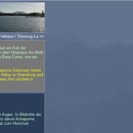
Pokhara / Thorong La >>
ssel am Fuß der
ts über Dhampus ins Modi
na Base Camp, von wo
nnapurna Sanctuary below
 Valley to Ghandrung and
as first climbed in
 Augen. In Bildmitte die
nks davon Annapurna
at zum Hiunchuli