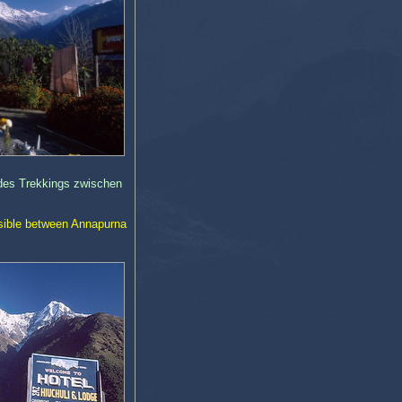
f des Trekkings zwischen
visible between Annapurna