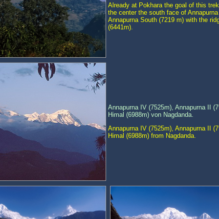
Already at Pokhara the goal of this tr
the center the south face of Annapurna 
Annapurna South (7219 m) with the ridg
(6441m).
Annapurna IV (7525m), Annapurna II (
Himal (6988m) von Nagdanda.
Annapurna IV (7525m), Annapurna II (
Himal (6988m) from Nagdanda.