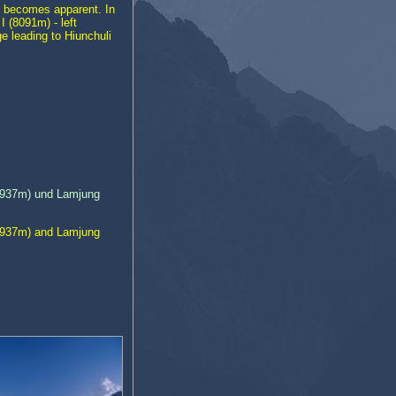
ek becomes apparent. In
I (8091m) - left
e leading to Hiunchuli
7937m) und Lamjung
7937m) and Lamjung