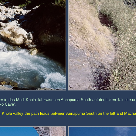
ter in das Modi Khola Tal zwischen Annapurna South auf der linken Talseite
ko Cave'.
 Khola valley the path leads between Annapurna South on the left and Macha