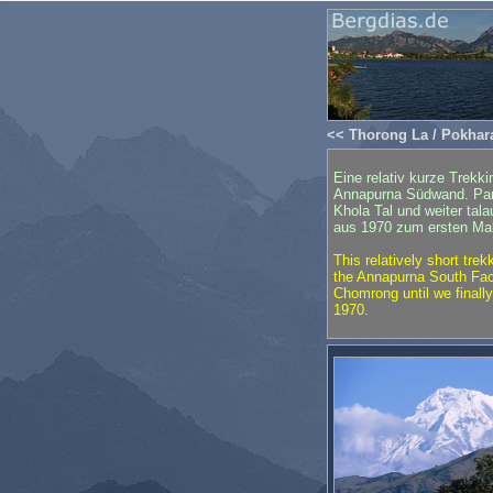
<< Thorong La / Pokhar
Eine relativ kurze Trekk
Annapurna Südwand. Para
Khola Tal und weiter ta
aus 1970 zum ersten Ma
This relatively short tre
the Annapurna South Fac
Chomrong until we finall
1970.