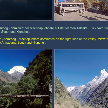
omrong - dominiert der Machhapuchhare auf der rechten Talseite. Blick vom 'Ho
 South und Hiunchuli.
ear Chomrong - Machapuchare dominates on the right side of the valley. View f
o Annapurna South and Hiunchuli.